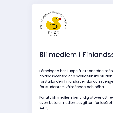
Bli medlem i Finland
Föreningen har i uppgift att anordna mångs
finlandssvenska och sverigefinska stude
förstärka den finlandssvenska och sverig
för studenters välmående och hälsa.
För att bli medlem ber vi dig utöver att re
även betala medlemsavgiften för läsåret á
44! :)