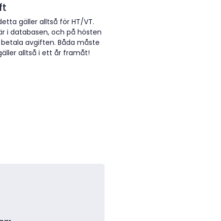
ft
tta gäller alltså för HT/VT.
r i databasen, och på hösten
betala avgiften. Båda måste
er alltså i ett år framåt!