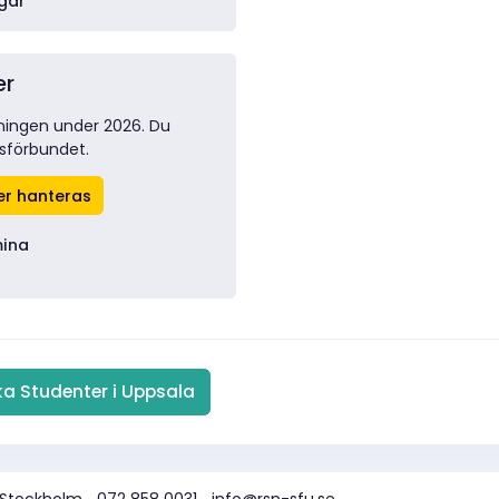
gar
er
ingen under 2026. Du
msförbundet.
er hanteras
mina
 Stockholm
072 858 0031
info@rsn-sfu.se