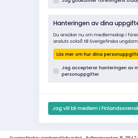
Jag godkänner föreningens stad
Hanteringen av dina uppgift
Du ansöker nu om medlemsskap i fören
ansluts också till Sverigefinska ungdo
Läs mer om hur dina personuppgift
Jag accepterar hanteringen av 
personuppgifter
Sverigefinska ungdomsförbundet
Bellmansgatan 15, 11847